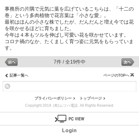
事務所の片隅で元気に葉を広げているこちらは、「十二の
巻」という多肉植物で花言葉は「小さな愛」。
最初はほんの小さな株でしたが、だんだんと増え今では花
を咲かせるほどに育ちました。
今年は４本もツルを伸ばし可愛い花を咲かせています。
コロナ禍のなか、たくましく育つ姿に元気をもらっていま
す。
7件 / 全19件中
記事一覧へ
ページのTOPへ
プライバシーポリシー
トップページ
Copyright 2019. (有)ムツハ電設. All Rights Reserved.
Login