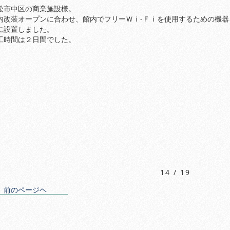
松市中区の商業施設様。
内改装オープンに合わせ、館内でフリーＷｉ-Ｆｉを使用するための機器
に設置しました。
工時間は２日間でした。
14 / 19
前のページヘ