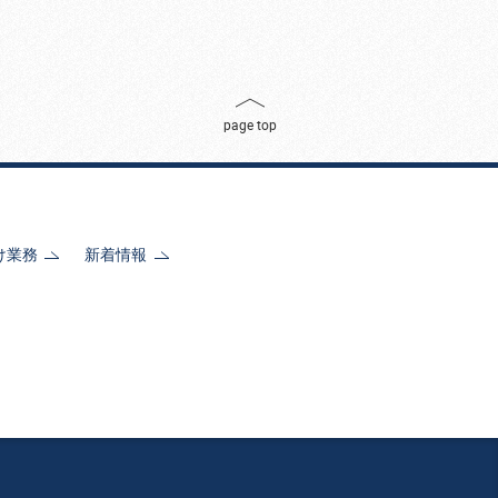
page top
け業務
新着情報