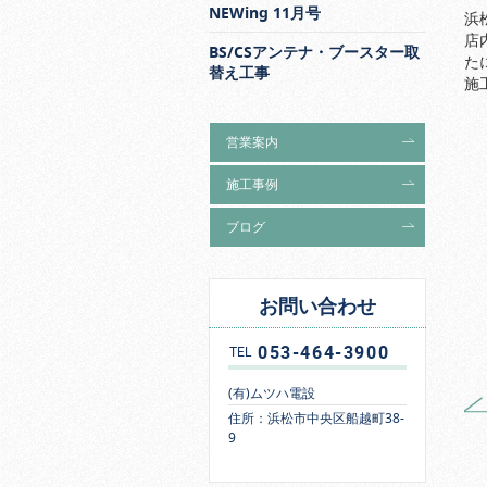
NEWing 11月号
浜
店
BS/CSアンテナ・ブースター取
た
替え工事
施
営業案内
施工事例
ブログ
お問い合わせ
053-464-3900
TEL
(有)ムツハ電設
住所：浜松市中央区船越町38-
9