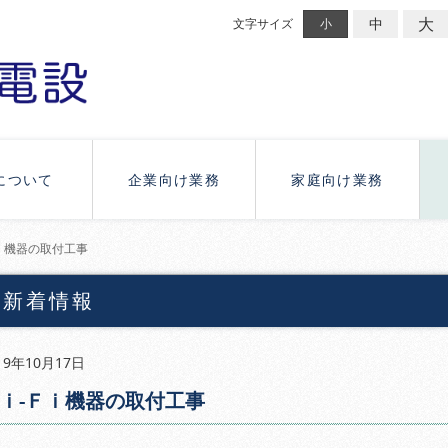
大
中
文字サイズ
小
について
企業向け業務
家庭向け業務
ｉ機器の取付工事
新着情報
19年10月17日
ｉ-Ｆｉ機器の取付工事